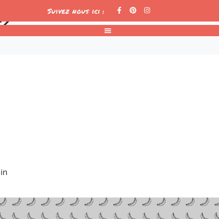
-2
Suivez nous ici :
in