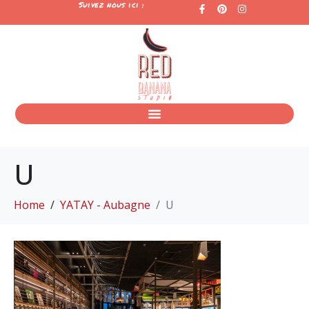
Suivez nous ici :
U
Home
YATAY - Aubagne
U