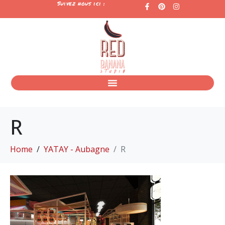
Suivez nous ici :
R
Home
YATAY - Aubagne
R