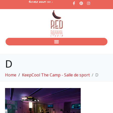
Suivez nous ici :
D
Home
KeepCool The Camp - Salle de sport
D