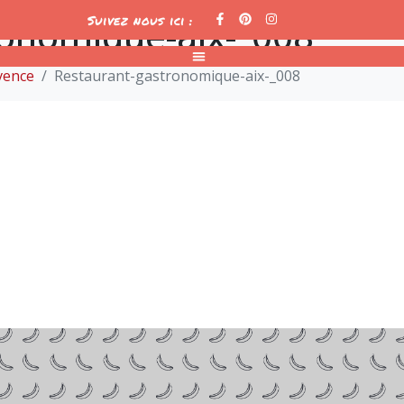
ronomique-aix-_008
Suivez nous ici :
vence
Restaurant-gastronomique-aix-_008