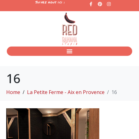
Suivez nous ici :
16
Home
La Petite Ferme - Aix en Provence
16