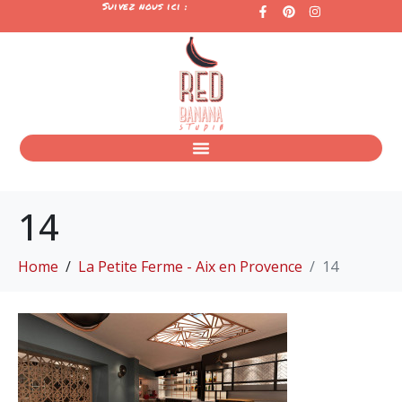
Suivez nous ici :
14
Home
La Petite Ferme - Aix en Provence
14