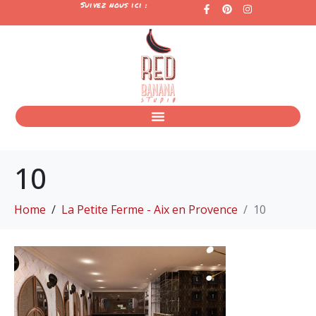
Suivez nous ici :
10
Home
La Petite Ferme - Aix en Provence
10