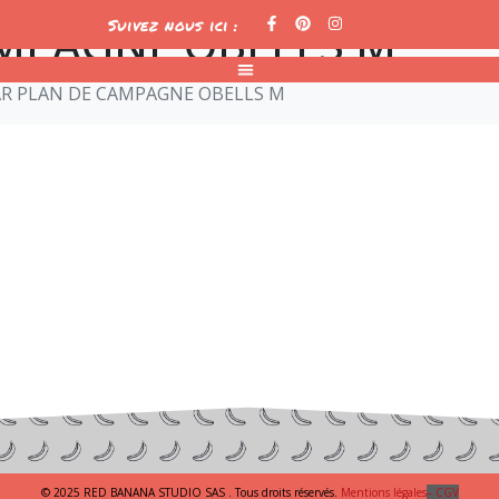
AMPAGNE OBELLS M
Suivez nous ici :
R PLAN DE CAMPAGNE OBELLS M
© 2025 RED BANANA STUDIO SAS . Tous droits réservés.
Mentions légales
– CGV