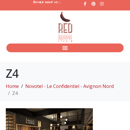
Suivez nous ici :
Z4
Home
Novotel - Le Confidentiel - Avignon Nord
Z4