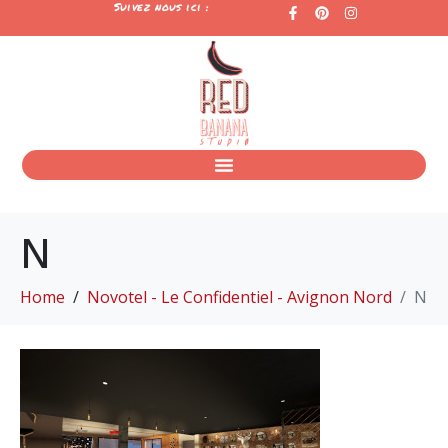
Suivez nous ici :
N
Home
Novotel - Le Confidentiel - Avignon Nord
N