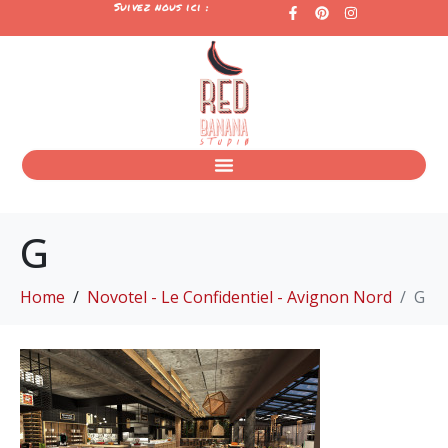
Suivez nous ici :
G
Home
Novotel - Le Confidentiel - Avignon Nord
G