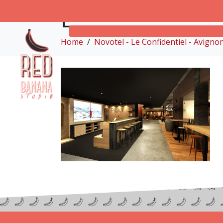
E
Home
Novotel - Le Confidentiel - Avign