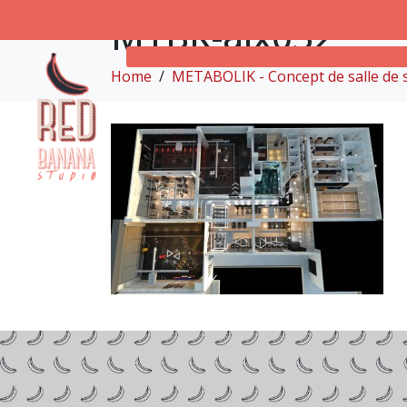
MTBK-aix032
Home
METABOLIK - Concept de salle de s