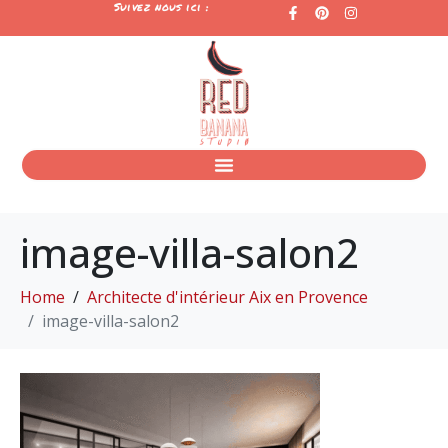
Suivez nous ici :
image-villa-salon2
Home
Architecte d'intérieur Aix en Provence
image-villa-salon2