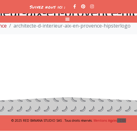
rieur-aix-en-provence-hi
Suivez nous ici :
nce
architecte-d-interieur-aix-en-provence-hipsterlogo
© 2025 RED BANANA STUDIO SAS . Tous droits réservés.
Mentions légales
– CGV