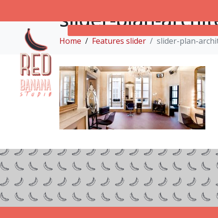
slider-plan-arch
Home
Features slider
slider-plan-arch