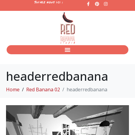
Suivez nous ici :
headerredbanana
Home
Red Banana 02
headerredbanana
Lecteur
vidéo