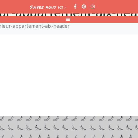
ieur-appartement-aix-he
Suivez nous ici :
érieur-appartement-aix-header