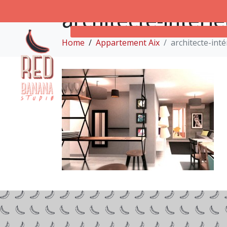
architecte-intér
Home
Appartement Aix
architecte-int